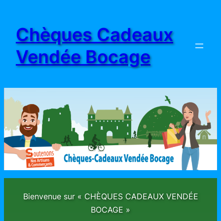
Aller
au
Chèques Cadeaux
contenu
Vendée Bocage
Bienvenue sur « CHÈQUES CADEAUX VENDÉE
BOCAGE »